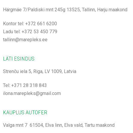
Härgmäe 7/Paldiski mnt 245g 13525, Tallinn, Harju maakond
Kontor tel: +372 661 6200
Ladu tel: +372 53 450 779
tallinn@marepleks.ee
LÄTI ESINDUS
Strenču iela 5, Riga, LV 1009, Latvia
Tel: +371 28 318 843
ilona.marepleks@gmail.com
KAUPLUS AUTOFER
Valga mnt 7 61504, Elva linn, Elva vald, Tartu maakond