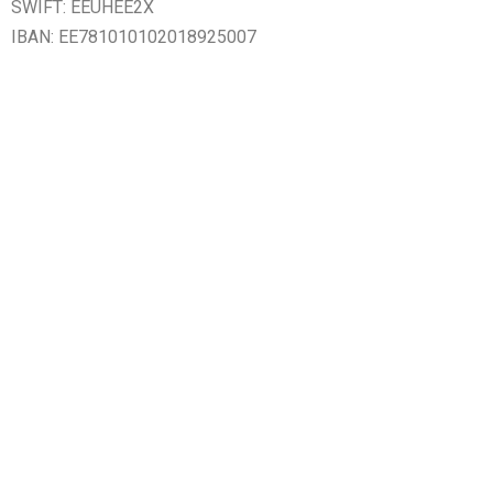
SWIFT: EEUHEE2X
IBAN: EE781010102018925007